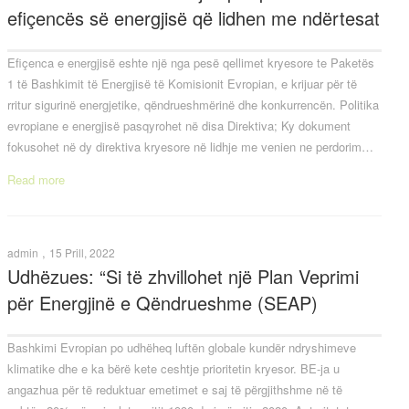
efiçencës së energjisë që lidhen me ndërtesat
Efiçenca e energjisë eshte një nga pesë qellimet kryesore te Paketës
1 të Bashkimit të Energjisë të Komisionit Evropian, e krijuar për të
rritur sigurinë energjetike, qëndrueshmërinë dhe konkurrencën. Politika
evropiane e energjisë pasqyrohet në disa Direktiva; Ky dokument
fokusohet në dy direktiva kryesore në lidhje me venien ne perdorim…
Read more
,
admin
15 Prill, 2022
Udhëzues: “Si të zhvillohet një Plan Veprimi
për Energjinë e Qëndrueshme (SEAP)
Bashkimi Evropian po udhëheq luftën globale kundër ndryshimeve
klimatike dhe e ka bërë kete ceshtje prioritetin kryesor. BE-ja u
angazhua për të reduktuar emetimet e saj të përgjithshme në të