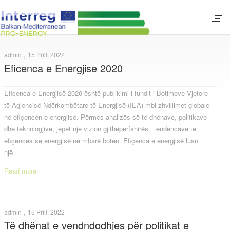
,
admin
15 Prill, 2022
Eficenca e Energjise 2020
Eficenca e Energjisë 2020 është publikimi i fundit i Botimeve Vjetore
të Agjencisë Ndërkombëtare të Energjisë (IEA) mbi zhvillimet globale
në efiçencën e energjisë. Përmes analizës së të dhënave, politikave
dhe teknologjive, jepet nje vizion gjithëpërfshirës i tendencave të
efiçencës së energjisë në mbarë botën. Efiçenca e energjisë luan
një…
Read more
,
admin
15 Prill, 2022
Të dhënat e vendndodhjes për politikat e