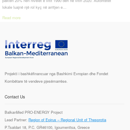
paktën 20% nën nivelet e vitit 1990 deri në vitin 2020. Autoritetet
lokale luajnë një rol kyç në arritjen e…
Read more
Projekti i bashkëfinancuar nga Bashkimi Evropian dhe Fondet
Kombëtare të vendeve pjesëmarrëse.
Contact Us
BalkanMed PRO-ENERGY Project
Lead Partner:
Region of Epirus – Regional Unit of Thesprotia
P.Tsaldari 18, P.C. GR46100, Igoumenitsa, Greece