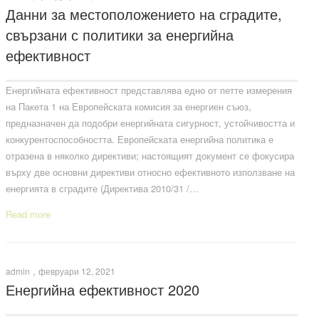
Данни за местоположението на сградите,
свързани с политики за енергийна
ефективност
Енергийната ефективност представлява едно от петте измерения
на Пакета 1 на Европейската комисия за енергиен съюз,
предназначен да подобри енергийната сигурност, устойчивостта и
конкурентоспособността. Европейската енергийна политика е
отразена в няколко директиви; настоящият документ се фокусира
върху две основни директиви относно ефективното използване на
енергията в сградите (Директива 2010/31 /…
Read more
,
admin
февруари 12, 2021
Енергийна ефективност 2020