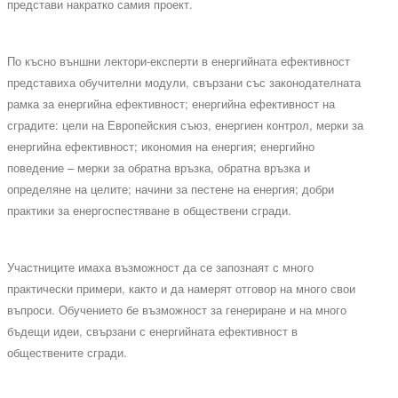
представи накратко самия проект.
По късно външни лектори-експерти в енергийната ефективност
представиха обучителни модули, свързани със законодателната
рамка за енергийна ефективност; енергийна ефективност на
сградите: цели на Европейския съюз, енергиен контрол, мерки за
енергийна ефективност; икономия на енергия; енергийно
поведение – мерки за обратна връзка, обратна връзка и
определяне на целите; начини за пестене на енергия; добри
практики за енергоспестяване в обществени сгради.
Участниците имаха възможност да се запознаят с много
практически примери, както и да намерят отговор на много свои
въпроси. Обучението бе възможност за генериране и на много
бъдещи идеи, свързани с енергийната ефективност в
обществените сгради.