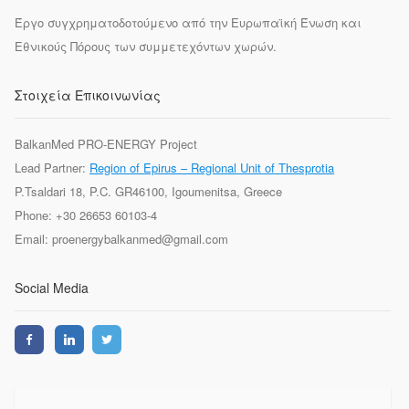
Έργο συγχρηματοδοτούμενο από την Ευρωπαϊκή Ένωση και
Εθνικούς Πόρους των συμμετεχόντων χωρών.
Στοιχεία Επικοινωνίας
BalkanMed PRO-ENERGY Project
Lead Partner:
Region of Epirus – Regional Unit of Thesprotia
P.Tsaldari 18, P.C. GR46100, Igoumenitsa, Greece
Phone: +30 26653 60103-4
Email: proenergybalkanmed@gmail.com
Social Media