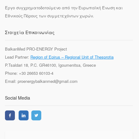
Έργο συγχρηματοδοτούμενο από την Ευρωπαϊκή Ένωση και
Εθνικούς Πόρους των συμμετεχόντων χωρών.
Στοιχεία Επικοινωνίας
BalkanMed PRO-ENERGY Project
Lead Partner:
Region of Epirus – Regional Unit of Thesprotia
P.Tsaldari 18, P.C. GR46100, Igoumenitsa, Greece
Phone: +30 26653 60103-4
Email: proenergybalkanmed@gmail.com
Social Media