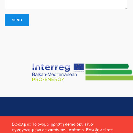
© 2021 PRO-ENERGY 2021. All rights reserved. Designed by TREK
Σφάλμα
: Το όνομα χρήστη
demo
δεν είναι
Development SA.
εγγεγραμμένο σε αυτόν τον ιστότοπο. Εάν δεν είστε
x