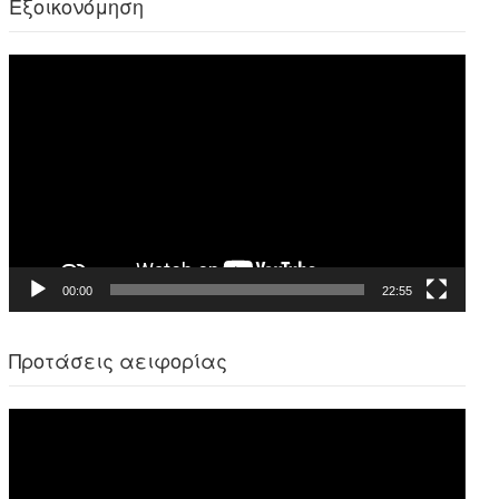
Εξοικονόμηση
Πρόγραμμα
Αναπαραγωγής
Βίντεο
00:00
22:55
Προτάσεις αειφορίας
Πρόγραμμα
Αναπαραγωγής
Βίντεο