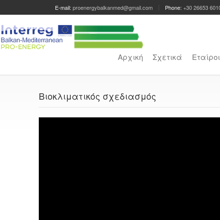
E-mail:
proenergybalkanmed@gmail.com
Phone:
+30 26653 601
Αρχική
Σχετικά
Εταίροι
Βιοκλιματικός σχεδιασμός
Πρόγραμμα
Αναπαραγωγής
Βίντεο