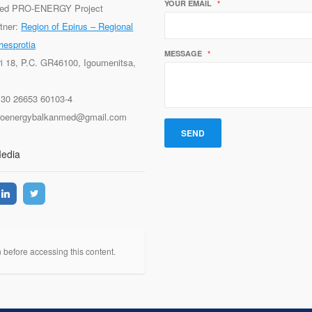
YOUR EMAIL
*
ed PRO-ENERGY Project
tner:
Region of Epirus – Regional
hesprotia
MESSAGE
*
ri 18, P.C. GR46100, Igoumenitsa,
+30 26653 60103-4
proenergybalkanmed@gmail.com
Media
n before accessing this content.