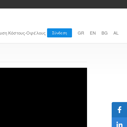
υση Κόστους-Οφέλους
GR
EN
BG
AL
Σύνδεση