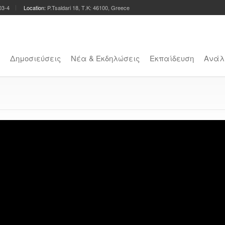
03-4
Location:
P.Tsaldari 18, Τ.Κ: 46100, Greece
Δημοσιεύσεις
Νέα & Εκδηλώσεις
Εκπαίδευση
Ανάλ